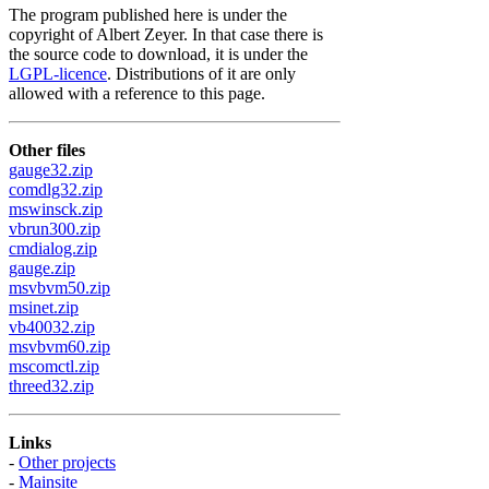
The program published here is under the
copyright of Albert Zeyer. In that case there is
the source code to download, it is under the
LGPL-licence
. Distributions of it are only
allowed with a reference to this page.
Other files
gauge32.zip
comdlg32.zip
mswinsck.zip
vbrun300.zip
cmdialog.zip
gauge.zip
msvbvm50.zip
msinet.zip
vb40032.zip
msvbvm60.zip
mscomctl.zip
threed32.zip
Links
-
Other projects
-
Mainsite